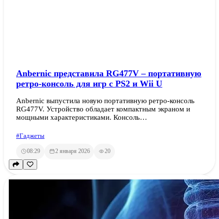
Anbernic представила RG477V – портативную
ретро-консоль для игр с PS2 и Wii U
Anbernic выпустила новую портативную ретро-консоль
RG477V. Устройство обладает компактным экраном и
мощными характеристиками. Консоль…
#Гаджеты
08:29
2 января 2026
20