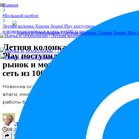
Главная
#Большой разбор
Летняя колонка Xiaomi Sound Play поступила на мировой рынок
и может соединяться в сеть из 100 устройств
Летняя колонка Xiaomi Sound
Play поступила на мировой
рынок и может соединяться в
сеть из 100 устройств
Новинка оснащена Bluetooth 6.0, защищена от
влаги, имеет подсветку и обеспечивает до 14 часов
работы без подзарядки.
Дмитрий
редактор статьи
08:26
01 Июн 2026
18