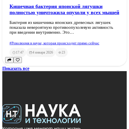
Кишечная бактерия японской лягушки
полностью уничтожила опухоли у всех мышей
Бактерия из кишечника японских древесных лягушек
показала невероятную противоопухолевую активность
при введении внутривенно. Это…
#Революция в науке, которая происходит прямо сейчас
17:47
4 января 2026
23
Показать все