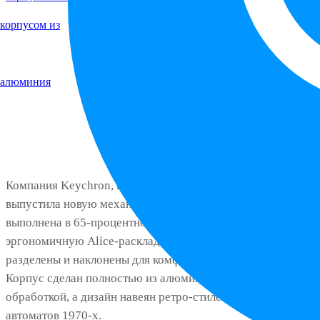
Компания Keychron, известная своими клавиатурами,
выпустила новую механическую модель Z11 Ultra 8K. Она
выполнена в 65-процентном формате и имеет
эргономичную Alice-раскладку, где клавиши слегка
разделены и наклонены для комфортного положения рук.
Корпус сделан полностью из алюминия с ЧПУ-
обработкой, а дизайн навеян ретро-стилем аркадных
автоматов 1970-х.