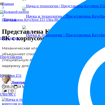
Главная
#Большой разбор
Представлена Keychron Z11 Ultra 8K с корпусом из алюминия
Представлена Keychron Z11 Ultra
8K с корпусом из алюминия
Механическая клавиатура Keychron Z11 Ultra 8K
объединяет стиль аркадных автоматов 70-х годов,
специальную Alice-раскладку и минимальную
задержку для игр.
Дмитрий
редактор статьи
08:29
18 Май 2026
7