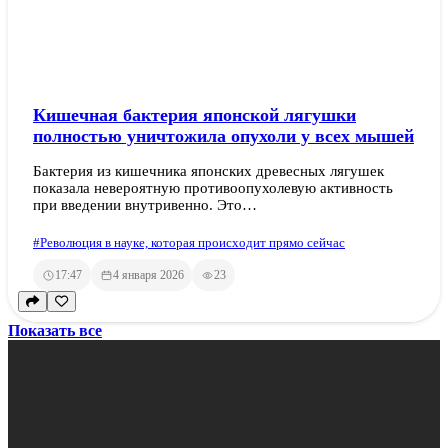
Кишечная бактерия японской лягушки
полностью уничтожила опухоли у всех мышей
Бактерия из кишечника японских древесных лягушек
показала невероятную противоопухолевую активность
при введении внутривенно. Это…
#Революция в науке, которая происходит прямо сейчас
17:47
4 января 2026
23
Показать все