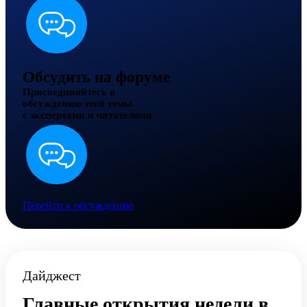
Обсудить на форуме
Присоединяйтесь к
обсуждению этой темы
с экспертами и читателями
Перейти к обсуждению
Дайджест
Главные открытия недели в