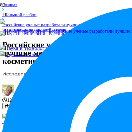
Главная
#Большой разбор
Российские ученые разработали лучшие методы получения
косметики из водорослей и грязи
Российские ученые разработали
лучшие методы получения
косметики из водорослей и грязи
Исследования были проведены в КамГУ и АлтГТУ.
Дмитрий
редактор статьи
12:25
19 Май 2026
16