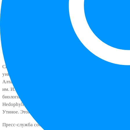
Специалисты Камчатского государственного
университета им. Витуса Беринга совместно с учеными
Алтайского государственного технического университета
им. И. И. Ползунова изучили способы извлечения
биологически активных веществ из бурой водоросли
Hedophyllum bongardianum и лечебных грязей озера
Утиное. Этой информацией делится ТАСС.
Пресс-служба сообщила, что ученые выяснили, какие