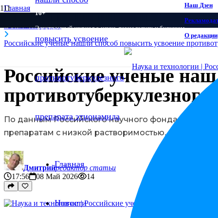
Наш Дзен
Главная
16+
Рекламода
#Большой разбор
Электронный журнал о науке, технологиях и будущем
О редакции
Российские ученые нашли способ повысить усвоение противот
Российские ученые наш
противотуберкулезного
По данным Российского научного фонда, растворим
препаратам с низкой растворимостью.
Главная
Дмитрий
редактор статьи
17:56
08 Май 2026
14
Новости