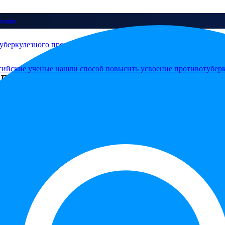
телям
уберкулезного препарата этионамида
ли способ повысить усв
 препарата этионамида
ость выросла в 335 раз по сравнению с водой. Это